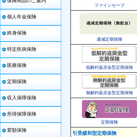
保険商品のご案内
ファインセーブ
個人年金保険
終身保険
逓減定期保険
特定疾病保険
医療保険
低解約返戻金型定期保険
定期保険
無解約返戻金型定期保険
収入保障保険
所得保障保険
定期保険
変額保険
引受緩和型定期保険