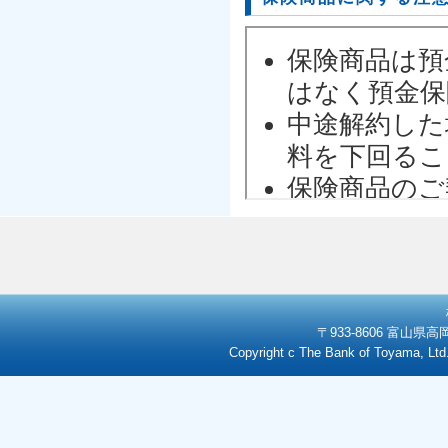
〒933-8606 富山県高岡
Copyright c The Bank of Toyama,