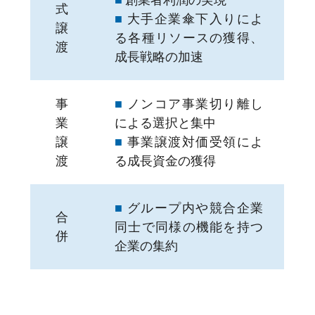
式
■
大手企業傘下入りによ
譲
る各種リソースの獲得、
渡
成長戦略の加速
事
■
ノンコア事業切り離し
業
による選択と集中
譲
■
事業譲渡対価受領によ
渡
る成長資金の獲得
■
グループ内や競合企業
合
同士で同様の機能を持つ
併
企業の集約