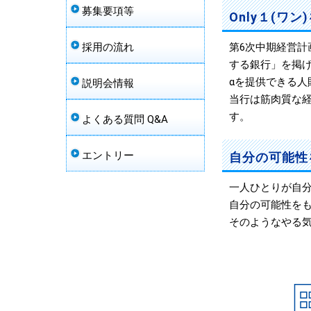
募集要項等
Only１(ワ
採用の流れ
第6次中期経営計
する銀行」を掲
αを提供できる
説明会情報
当行は筋肉質な
す。
よくある質問 Q&A
エントリー
自分の可能性
一人ひとりが自分
自分の可能性をも
そのようなやる