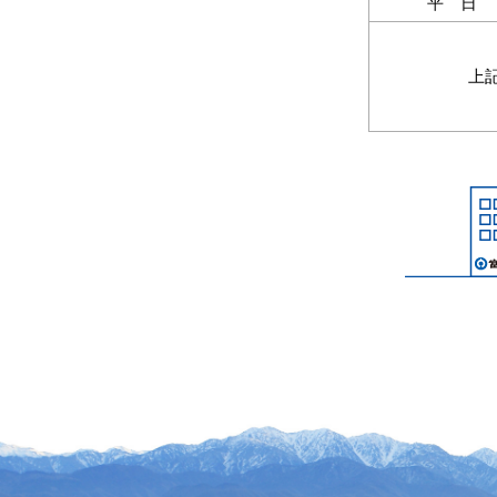
平 日
上