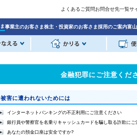
よくあるご質問
お問合せ先一覧
サ
ま
事業主のお客さま
株主・投資家のお客さま
採用のご案内
富山
金融犯罪にご注意くだ
罪被害に遭われないためには
インターネットバンキングの不正利用にご注意ください
銀行員や警察官を名乗りキャッシュカードを騙し取る詐欺にご
あなたの預金口座は安全ですか?